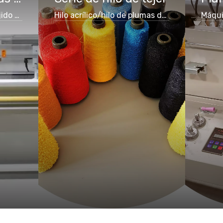
Solución de planta de tejido automática
Hilo acrílico/hilo de plumas de nailon poliéster/hilo de cubierta de núcleo