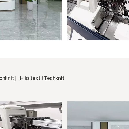
echknit
Hilo textil Techknit
|