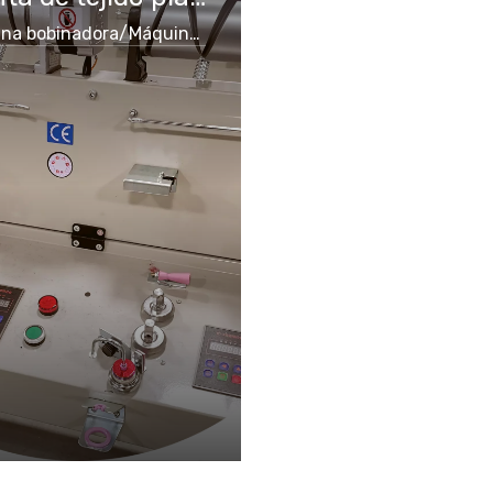
Máquina bobinadora/Máquina enlazadora de diales/Máquina de tapetas/