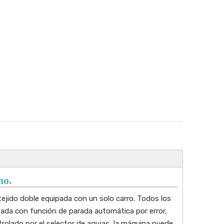
no.
ido doble equipada con un solo carro. Todos los
da con función de parada automática por error,
trolado por el selector de agujas, la máquina puede