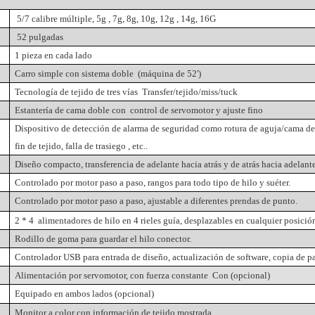
5/7 calibre múltiple,
5g
, 7g, 8g, 10g,
12g
, 14g, 16G
52 pulgadas
1 pieza en cada lado
Carro simple con sistema doble
(máquina de 52')
Tecnología de tejido de tres vías Transfer/tejido/miss/tuck
Estantería de cama doble con
control de servomotor
y ajuste fino
Dispositivo de detección de alarma de seguridad como rotura de aguja/cama de c
fin de tejido, falla de trasiego
,
etc.
.
Diseño compacto, transferencia de adelante hacia atrás y de atrás hacia adelant
Controlado por motor paso a paso, rangos para todo tipo de hilo y suéter.
Controlado por motor paso a paso, ajustable a diferentes prendas de punto.
2 *
4
alimentadores de hilo en 4 rieles guía, desplazables en cualquier posició
Rodillo de goma para guardar el hilo conector.
Controlador USB para entrada de diseño, actualización de software, copia de p
Alimentación por servomotor, con fuerza constante
Con (opcional)
Equipado en ambos lados
(opcional)
Monitor a color con información de tejido mostrada.