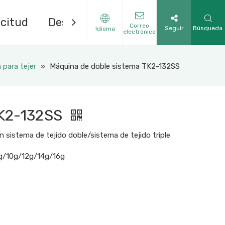
icitud
Descargar
Contáctenos
Correo
Seguir
Búsqueda
Idioma
electrónico
 para tejer
»
Máquina de doble sistema TK2-132SS
TK2-132SS
 sistema de tejido doble/sistema de tejido triple
/9g/10g/12g/14g/16g