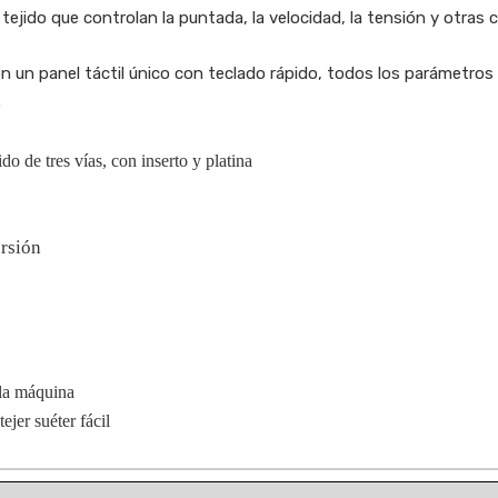
jido que controlan la puntada, la velocidad, la tensión y otras ca
n un panel táctil único con teclado rápido, todos los parámetros
.
o de tres vías, con inserto y platina
ersión
 la máquina
jer suéter fácil