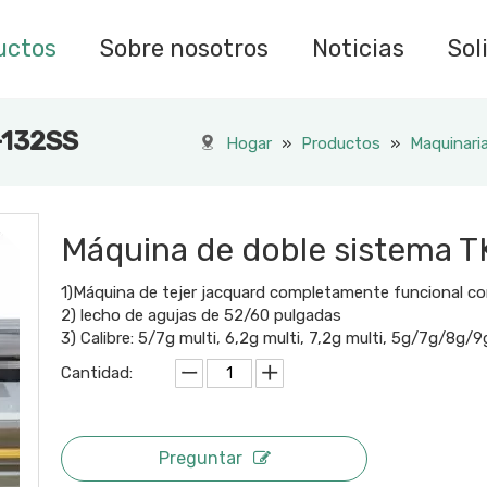
uctos
Sobre nosotros
Noticias
Sol
-132SS
Hogar
»
Productos
»
Maquinaria
Máquina de doble sistema 
1)Máquina de tejer jacquard completamente funcional con
2) lecho de agujas de 52/60 pulgadas
3) Calibre: 5/7g multi, 6,2g multi, 7,2g multi, 5g/7g/8g
Cantidad:
Preguntar