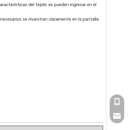
racterísticas del tejido se pueden ingresar en el
 necesarios se muestran claramente en la pantalla
+86-13
suger@m