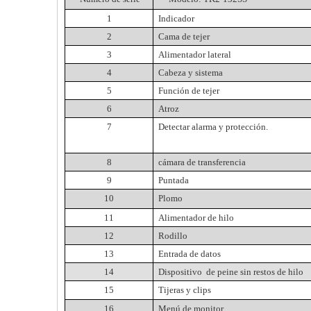
1
Indicador
2
Cama
de tejer
3
Alimentador lateral
4
Cabeza y sistema
5
Función
de tejer
6
Atroz
7
Detectar alarma y protección.
8
cámara de transferencia
9
Puntada
10
Plomo
11
Alimentador de hilo
12
Rodillo
13
Entrada de datos
14
Dispositivo
de peine sin restos de hilo
15
Tijeras y clips
16
Menú de monitor