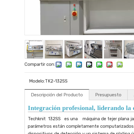
Compartir con:
Modelo:
TK2-132SS
Descripción del Producto
Presupuesto
Integración profesional, liderando la c
Techknit 132SS es una máquina de tejer plana jac
parámetros están completamente computarizados y 
dispositivos de detección y un sistema de platina ú