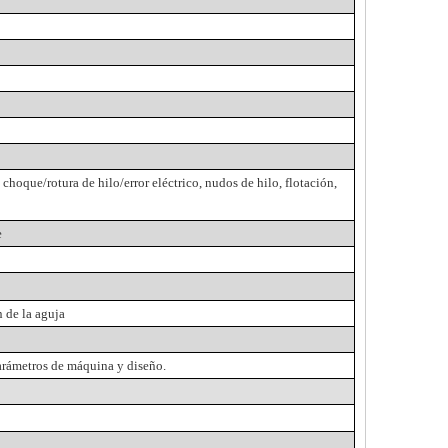
hoque/rotura de hilo/error eléctrico, nudos de hilo, flotación,
e
n de la aguja
arámetros de máquina y diseño.