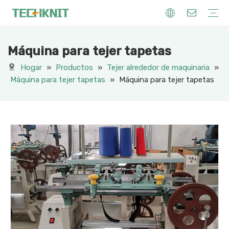
Máquina para tejer tapetas
Maquinaria para tejer
Hilo de tejer
Otros Maquinaria
Creaciones de punto
Hogar
»
Productos
»
Tejer alrededor de maquinaria
»
Máquina para tejer tapetas
»
Máquina para tejer tapetas