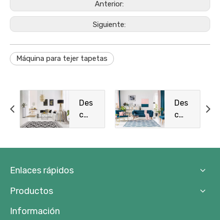
Anterior:
Siguiente:
Máquina para tejer tapetas
Des
Des
c
c
Des
Des
c
c
Des
Des
c
c
Enlaces rápidos
Des
Des
c
c
Productos
Des
Des
c
c
Información