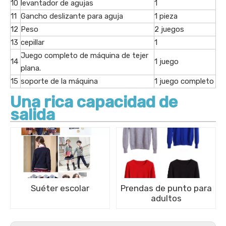
10
levantador de agujas
1
11
Gancho deslizante para aguja
1 pieza
12
Peso
2 juegos
13
cepillar
1
Juego completo de máquina de tejer
14
1 juego
plana.
15
soporte de la máquina
1 juego completo
Una rica capacidad de
salida
Suéter escolar
Prendas de punto para
adultos