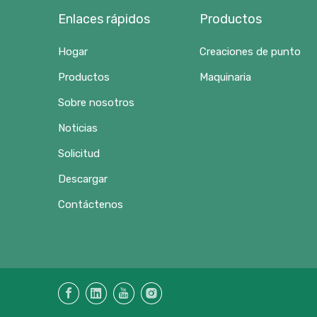
Enlaces rápidos
Productos
Hogar
Creaciones de punto
Productos
Maquinaria
Sobre nosotros
Noticias
Solicitud
Descargar
Contáctenos