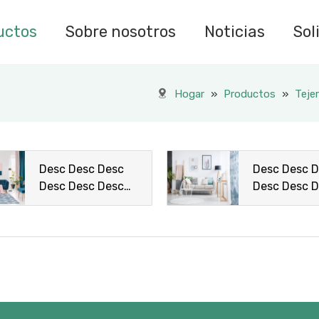
uctos
Sobre nosotros
Noticias
Sol
Hogar
»
Productos
»
Teje
Desc Desc Desc
Desc Desc 
Desc Desc Desc
Desc Desc 
Desc Desc Desc
Desc Desc 
Desc Desc Desc
Desc Desc 