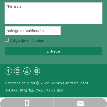
Entregar
Derechos de autor
2022 Techknit Knitting Plant

Solution.
网站地图
/Soporte de
领动
suger@mytechknit.com
+86-13382539810