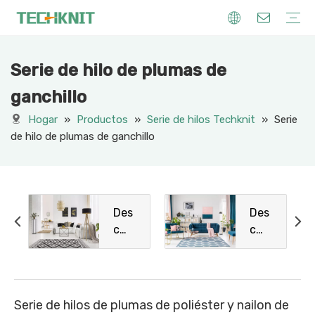
Serie de hilo de plumas de
Maquinaria para tejer
Hilo de tejer
Otros Maquinaria
Creaciones de punto
ganchillo
Hogar
»
Productos
»
Serie de hilos Techknit
»
Serie
de hilo de plumas de ganchillo
Des
Des
c
c
Des
Des
c
c
Des
Des
c
c
Serie de hilos de plumas de poliéster y nailon de
Des
Des